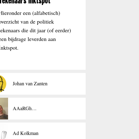
Tekenaars Inktspot
Hieronder een (alfabetisch)
overzicht van de politiek
tekenaars die dit jaar (of eerder)
een bijdrage leverden aan
Inktspot.
Johan van Zanten
AAaRGh…
Ad Kolkman